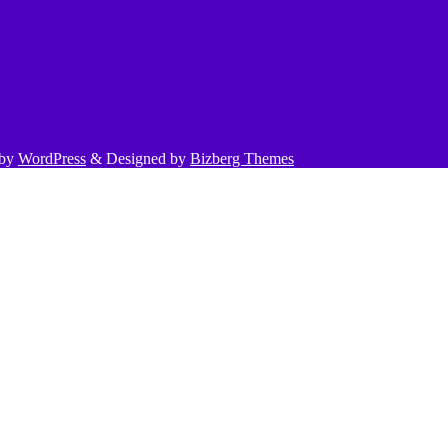
 by
WordPress
&
Designed by
Bizberg Themes