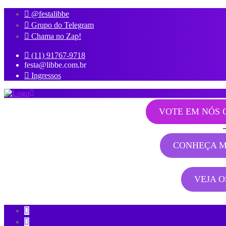
@festalibbe
Grupo do Telegram
Chama no Zap!
(11) 91767-9718
festa@libbe.com.br
Ingressos
VOTE EM NÓS 
CONHEÇA M
VEJA 